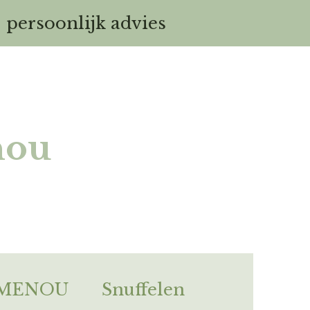
- persoonlijk advies
nou
EMENOU
Snuffelen