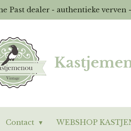
the Past dealer - authentieke verven 
Kastjeme
Contact
WEBSHOP KASTJ